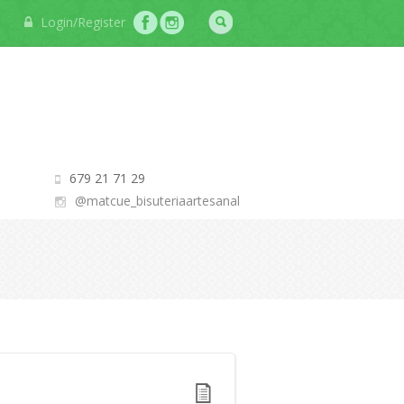
Login/Register
679 21 71 29
@matcue_bisuteriaartesanal