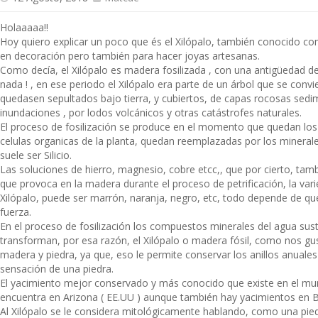
Holaaaaa!!
Hoy quiero explicar un poco que és el Xilópalo, también conocido 
en decoración pero también para hacer joyas artesanas.
Como decía, el Xilópalo es madera fosilizada , con una antigüedad d
nada ! , en ese periodo el Xilópalo era parte de un árbol que se convie
quedasen sepultados bajo tierra, y cubiertos, de capas rocosas sed
inundaciones , por lodos volcánicos y otras catástrofes naturales.
El proceso de fosilización se produce en el momento que quedan los 
celulas organicas de la planta, quedan reemplazadas por los minerale
suele ser Silicio.
Las soluciones de hierro, magnesio, cobre etcc,, que por cierto, tamb
que provoca en la madera durante el proceso de petrificación, la var
Xilópalo, puede ser marrón, naranja, negro, etc, todo depende de qu
fuerza.
En el proceso de fosilización los compuestos minerales del agua sust
transforman, por esa razón, el Xilópalo o madera fósil, como nos gu
madera y piedra, ya que, eso le permite conservar los anillos anuales
sensación de una piedra.
El yacimiento mejor conservado y más conocido que existe en el mun
encuentra en Arizona ( EE.UU ) aunque también hay yacimientos en B
Al Xilópalo se le considera mitológicamente hablando, como una pi