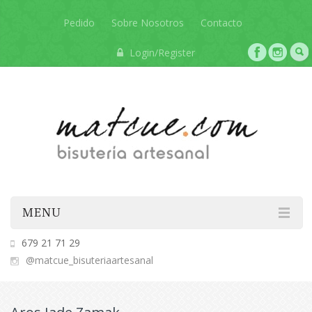
Pedido
Sobre Nosotros
Contacto
Login/Register
MENU
679 21 71 29
@matcue_bisuteriaartesanal