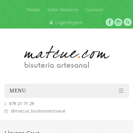
Pedido
Sobre Nosotros
Contacto
Login/Register
MENU
679 21 71 29
@matcue_bisuteriaartesanal